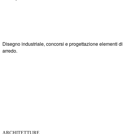
Disegno industriale, concorsi e progettazione elementi di
arredo.
"Vivere con semplicità e
pensare con grandezza"
ARCHITETTURE