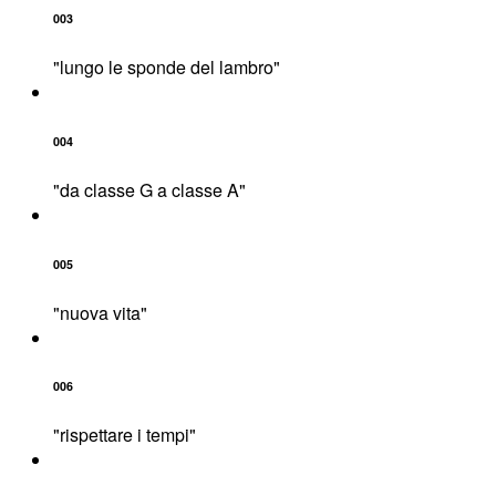
003
"lungo le sponde del lambro"
004
"da classe G a classe A"
005
"nuova vita"
006
"rispettare i tempi"