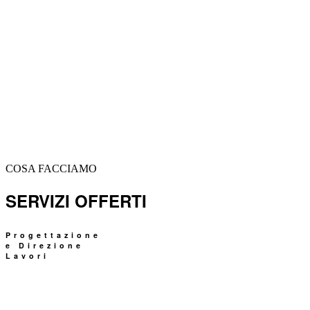
"Se alzi un muro, pensa a
cosa lasci fuori"
I. Calvino
COSA FACCIAMO
SERVIZI OFFERTI
Progettazione
e Direzione
Lavori